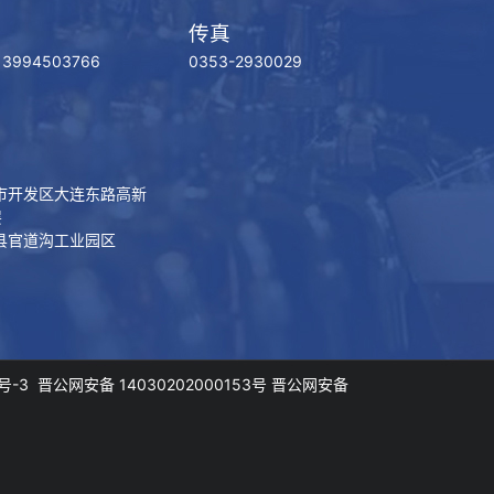
传真
 13994503766
0353-2930029
市开发区大连东路高新
层
县官道沟工业园区
号-3
晋公网安备 14030202000153号
晋公网安备