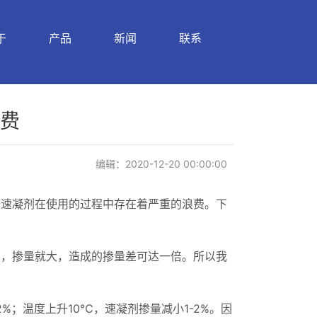
于
产品
新闻
联系
费
编辑：2020-12-20 00:00:00
剂速凝剂在使用的过程中存在着严重的浪费。下
差，掺量就大，造成的掺量差可达一倍。所以我
%；温度上升10℃，速凝剂掺量减小1-2%。因